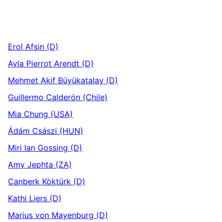
Erol Afşin (D)
Ayla Pierrot Arendt (D)
Mehmet Akif Büyükatalay (D)
Guillermo Calderón (Chile)
Mia Chung (USA)
Ádám Császi (HUN)
Miri Ian Gossing (D)
Amy Jephta (ZA)
Canberk Köktürk (D)
Kathi Liers (D)
Marius von Mayenburg (D)