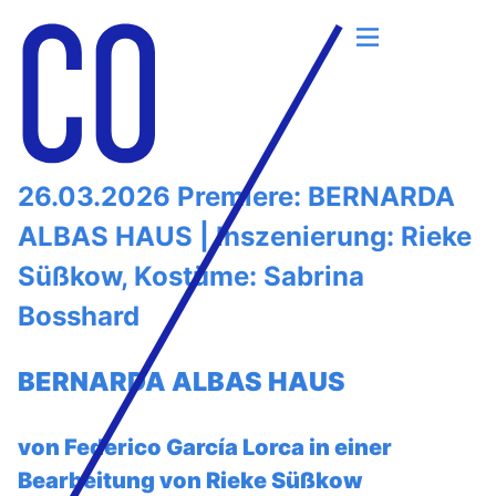
Skip
to
26.03.2026 Premiere: BERNARDA
content
ALBAS HAUS | Inszenierung: Rieke
Süßkow, Kostüme: Sabrina
Bosshard
BERNARDA ALBAS HAUS
von Federico García Lorca in einer
Bearbeitung von Rieke Süßkow