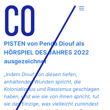
Skip
to
PISTEN von Penda Diouf als
content
HÖRSPIEL DES JAHRES 2022
ausgezeichnet
„
Indem Diouf von diesen tiefen,
anhaltenden Wunden spricht, die
Kolonialismus und Rassismus geschlagen
haben, und wie sie von ihnen spricht, tut
sie das Einzige, was vielleicht zumindest