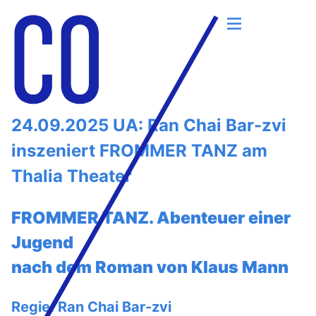
Skip
to
24.09.2025 UA: Ran Chai Bar-zvi
content
inszeniert FROMMER TANZ am
Thalia Theater
FROMMER TANZ. Abenteuer einer
Jugend
nach dem Roman von Klaus Mann
Regie: Ran Chai Bar-zvi