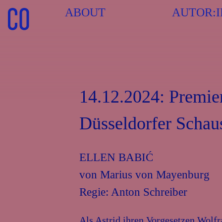
ABOUT
AUTOR:
Skip
to
14.12.2024: Prem
content
Düsseldorfer Schau
ELLEN BABIĆ
von Marius von Mayenburg
Regie: Anton Schreiber
Als Astrid ihren Vorgesetzen Wolfr