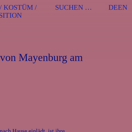
Suchen
/ KOSTÜM /
Wenn die
DE
EN
nach:
SITION
 von Mayenburg am
ach Hause einlädt, ist ihre